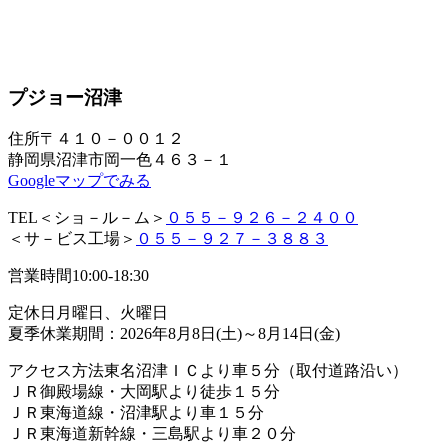
プジョー沼津
住所
〒４１０－００１２
静岡県沼津市岡一色４６３－１
Googleマップでみる
TEL
＜ショ－ル－ム＞
０５５－９２６－２４００
＜サ－ビス工場＞
０５５－９２７－３８８３
営業時間
10:00-18:30
定休日
月曜日、火曜日
夏季休業期間：2026年8月8日(土)～8月14日(金)
アクセス方法
東名沼津ＩＣより車５分（取付道路沿い）
ＪＲ御殿場線・大岡駅より徒歩１５分
ＪＲ東海道線・沼津駅より車１５分
ＪＲ東海道新幹線・三島駅より車２０分