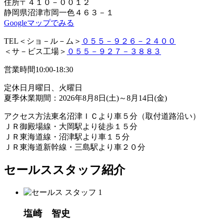
住所
〒４１０－００１２
静岡県沼津市岡一色４６３－１
Googleマップでみる
TEL
＜ショ－ル－ム＞
０５５－９２６－２４００
＜サ－ビス工場＞
０５５－９２７－３８８３
営業時間
10:00-18:30
定休日
月曜日、火曜日
夏季休業期間：2026年8月8日(土)～8月14日(金)
アクセス方法
東名沼津ＩＣより車５分（取付道路沿い）
ＪＲ御殿場線・大岡駅より徒歩１５分
ＪＲ東海道線・沼津駅より車１５分
ＪＲ東海道新幹線・三島駅より車２０分
セールススタッフ紹介
塩崎 智史