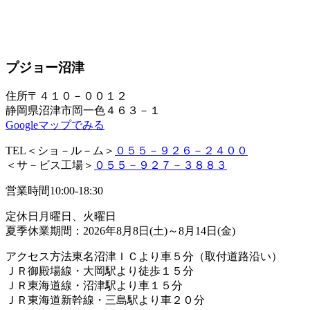
プジョー沼津
住所
〒４１０－００１２
静岡県沼津市岡一色４６３－１
Googleマップでみる
TEL
＜ショ－ル－ム＞
０５５－９２６－２４００
＜サ－ビス工場＞
０５５－９２７－３８８３
営業時間
10:00-18:30
定休日
月曜日、火曜日
夏季休業期間：2026年8月8日(土)～8月14日(金)
アクセス方法
東名沼津ＩＣより車５分（取付道路沿い）
ＪＲ御殿場線・大岡駅より徒歩１５分
ＪＲ東海道線・沼津駅より車１５分
ＪＲ東海道新幹線・三島駅より車２０分