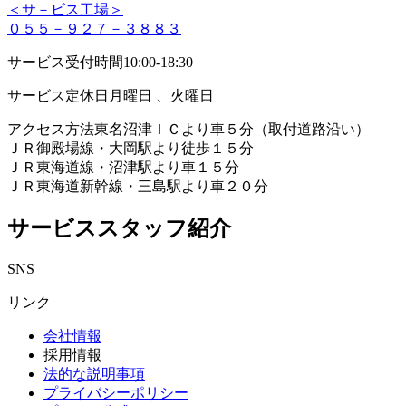
＜サ－ビス工場＞
０５５－９２７－３８８３
サービス受付時間
10:00-18:30
サービス定休日
月曜日 、火曜日
アクセス方法
東名沼津ＩＣより車５分（取付道路沿い）
ＪＲ御殿場線・大岡駅より徒歩１５分
ＪＲ東海道線・沼津駅より車１５分
ＪＲ東海道新幹線・三島駅より車２０分
サービススタッフ紹介
SNS
リンク
会社情報
採用情報
法的な説明事項
プライバシーポリシー