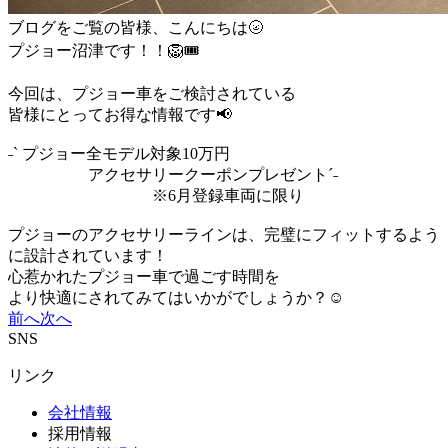
ブログをご覧の皆様、こんにちは🌝
プジョー沼津です！！🦁🎟️
今回は、プジョー車をご検討されている
皆様にとってお得な情報です📢
˗ˋ プジョー全モデル対象10万円
アクセサリークーポンプレゼントˊ˗
※6月登録車両に限り
プジョーのアクセサリーラインは、完璧にフィットするよう
に設計されています！
心惹かれたプジョー車で過ごす時間を
より快適にされてみてはいかがでしょうか？☺️
前へ
次へ
SNS
リンク
会社情報
採用情報