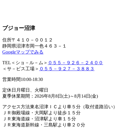
プジョー沼津
住所
〒４１０－００１２
静岡県沼津市岡一色４６３－１
Googleマップでみる
TEL
＜ショ－ル－ム＞
０５５－９２６－２４００
＜サ－ビス工場＞
０５５－９２７－３８８３
営業時間
10:00-18:30
定休日
月曜日、火曜日
夏季休業期間：2026年8月8日(土)～8月14日(金)
アクセス方法
東名沼津ＩＣより車５分（取付道路沿い）
ＪＲ御殿場線・大岡駅より徒歩１５分
ＪＲ東海道線・沼津駅より車１５分
ＪＲ東海道新幹線・三島駅より車２０分