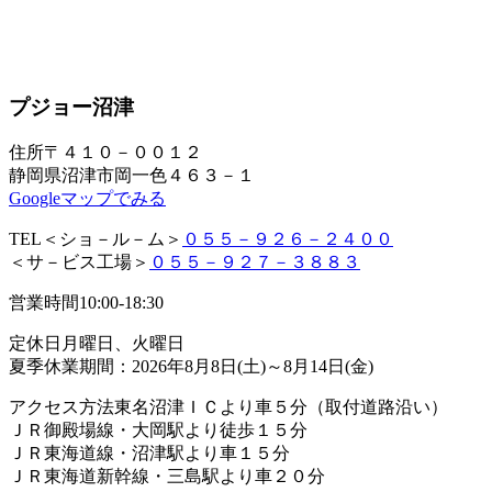
プジョー沼津
住所
〒４１０－００１２
静岡県沼津市岡一色４６３－１
Googleマップでみる
TEL
＜ショ－ル－ム＞
０５５－９２６－２４００
＜サ－ビス工場＞
０５５－９２７－３８８３
営業時間
10:00-18:30
定休日
月曜日、火曜日
夏季休業期間：2026年8月8日(土)～8月14日(金)
アクセス方法
東名沼津ＩＣより車５分（取付道路沿い）
ＪＲ御殿場線・大岡駅より徒歩１５分
ＪＲ東海道線・沼津駅より車１５分
ＪＲ東海道新幹線・三島駅より車２０分