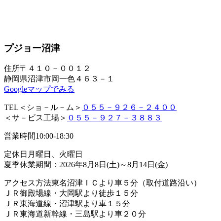
プジョー沼津
住所
〒４１０－００１２
静岡県沼津市岡一色４６３－１
Googleマップでみる
TEL
＜ショ－ル－ム＞
０５５－９２６－２４００
＜サ－ビス工場＞
０５５－９２７－３８８３
営業時間
10:00-18:30
定休日
月曜日、火曜日
夏季休業期間：2026年8月8日(土)～8月14日(金)
アクセス方法
東名沼津ＩＣより車５分（取付道路沿い）
ＪＲ御殿場線・大岡駅より徒歩１５分
ＪＲ東海道線・沼津駅より車１５分
ＪＲ東海道新幹線・三島駅より車２０分